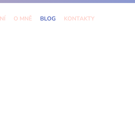
NÍ
O MNĚ
BLOG
KONTAKTY
dených časech. Neváhejte a přidejte
ce PONDĚLÍ – od 29. 9. 2025 – 19:00