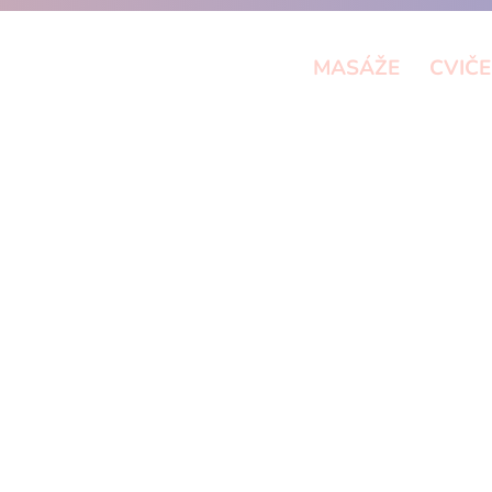
MASÁŽE
CVIČE
aše oblíbené cvičení na obvyklích místech a v níže uve
Spiralista – Cvičení fascií a metoda Spirální stabiliza