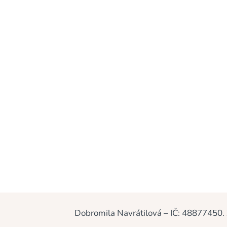
Po mnoha letech jsem se rozhodla p
důležité a užitečné informace, které
zhruba která masáž obnáší,...
Dobromila Navrátilová – IČ: 48877450.