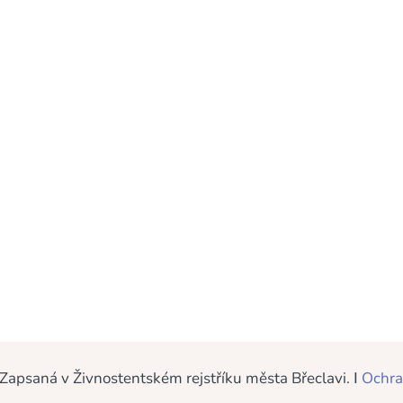
ro modernizaci mých webových stránek. Doufám, že zde
 hledáte. V přehledu masáží a nabídce mých dalších služe
 Z
apsaná v Živnostentském rejstříku města Břeclavi. Ι
Ochra