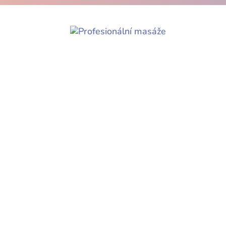
Po letních prázdninách opět začalo n
se k nám v cestě za zdravým tělem.. 
hod. – ZŠ Na...