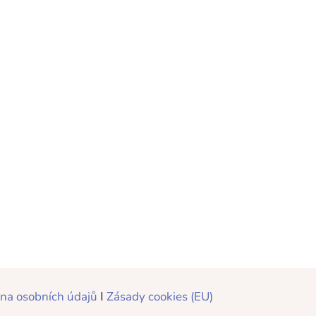
 nyní přehledně najdete všechny
b zjistíte základní údaje a co
na osobních údajů
Ι
Zásady cookies (EU)